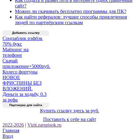
Как создать и разместить в интернете одностраничный
сайт?
Можно ли скачивать бесплатно программы для ПК?
Как найти рефералов: лучшие способы привлечения
людей по партнёрским ссылкам
Добавить ссылку
Соцпаблик рэфбэк
70% букс
Майнинг на
телефоне
Скачай
приложение+5000руб.
Колесо фортуны
НОВОЕ
ФРИСПИНЫ БЕЗ
ВЛОЖЕНИЙ.
Деньги за ходьбу, 0.3
за рефа
Партнерка для сайта
Купить ссылку здесь за
руб.
Поставить к себе на сайт
2022-2026
|
Vizit.zarspisok.ru
Главная
Вход